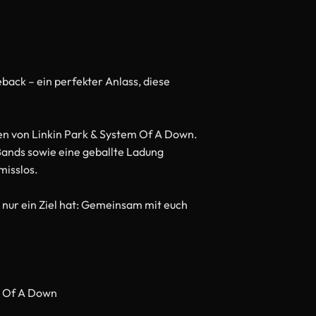
ack – ein perfekter Anlass, diese
ten von Linkin Park & System Of A Down.
Bands sowie eine geballte Ladung
misslos.
d nur ein Ziel hat: Gemeinsam mit euch
m Of A Down